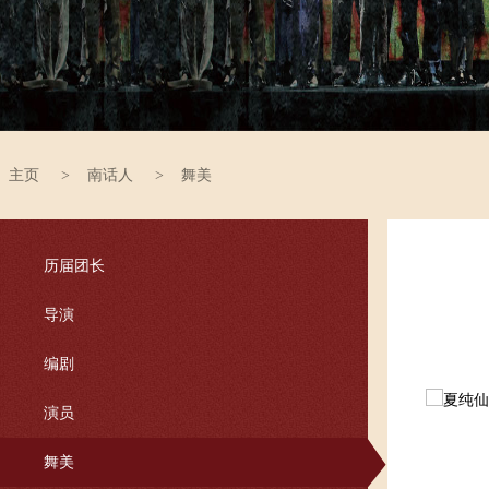
主页
>
南话人
>
舞美
历届团长
导演
编剧
演员
舞美