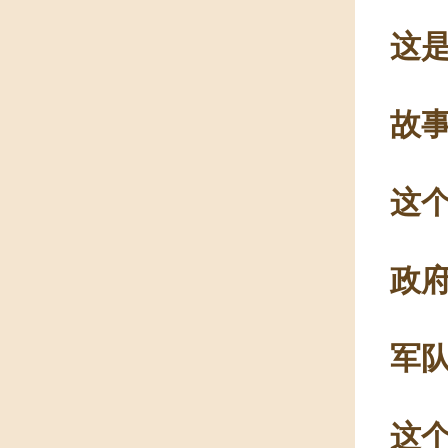
这是
故
这
政
军
这