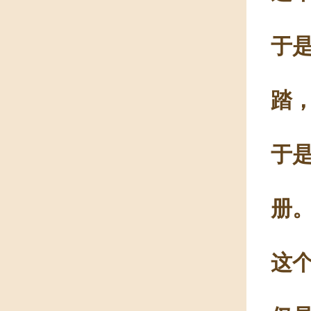
于
踏，
于是
册
这